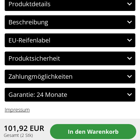
Produktdetails
Beschreibung
EU-Reifenlabel
Produktsicherheit
Zahlungmöglichkeiten
Garantie: 24 Monate
Impressum
101,92
EUR
Gesamt
(
2
Stk)
Copyright Reifenbingo.de © 2026 All Rights Reserved.