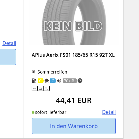
Detail
APlus Aerix FS01 185/65 R15 92T XL
Sommerreifen
C
C
70 dB
44,41
EUR
Detail
sofort lieferbar
In den Warenkorb