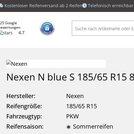
Kostenloser Reifenversand ab 2 Reifen
Telefonisch erreichbar
25 Google
ewertungen
4.7
Nexen N blue S 185/65 R15 
Hersteller:
Nexen
Reifengröße:
185/65
R
15
Fahrzeugtyp:
PKW
Reifensaison:
Sommerreifen