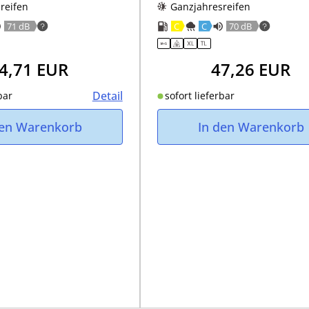
reifen
Ganzjahresreifen
71 dB
C
C
70 dB
4,71
EUR
47,26
EUR
Detail
bar
sofort lieferbar
den Warenkorb
In den Warenkorb