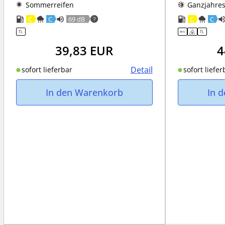
Sommerreifen
Ganzjahres
C
C
69 dB
C
C
39,83
EUR
4
Detail
sofort lieferbar
sofort liefer
In den Warenkorb
In 