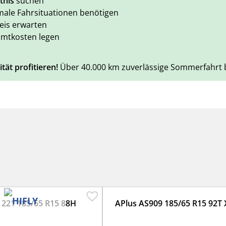
tnis
suchen
male Fahrsituationen benötigen
is erwarten
amtkosten legen
tät profitieren!
Über 40.000 km zuverlässige Sommerfahrt be
ri 221 185/65 R15 88H
APlus AS909 185/65 R15 92T 