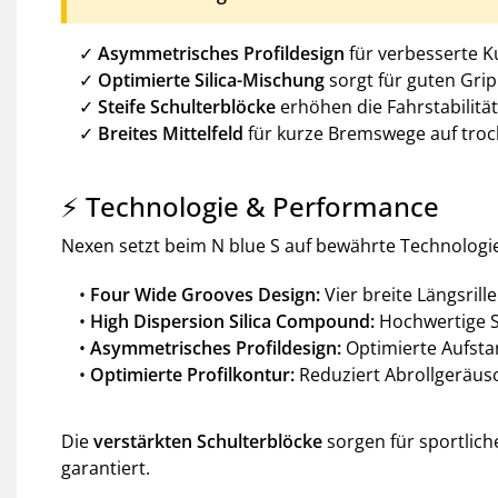
✓
Asymmetrisches Profildesign
für verbesserte K
✓
Optimierte Silica-Mischung
sorgt für guten Gri
✓
Steife Schulterblöcke
erhöhen die Fahrstabilitä
✓
Breites Mittelfeld
für kurze Bremswege auf troc
⚡ Technologie & Performance
Nexen setzt beim N blue S auf bewährte Technologie
•
Four Wide Grooves Design:
Vier breite Längsril
•
High Dispersion Silica Compound:
Hochwertige S
•
Asymmetrisches Profildesign:
Optimierte Aufsta
•
Optimierte Profilkontur:
Reduziert Abrollgeräus
Die
verstärkten Schulterblöcke
sorgen für sportlich
garantiert.