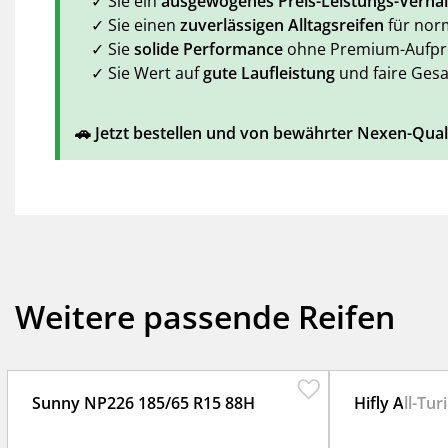
✓ Sie ein
ausgewogenes Preis-Leistungs-Verhäl
✓ Sie einen
zuverlässigen Alltagsreifen
für nor
✓ Sie
solide Performance
ohne Premium-Aufpre
✓ Sie Wert auf
gute Laufleistung
und faire Ges
🚗 Jetzt bestellen und von bewährter Nexen-Quali
Weitere passende Reifen
Sunny NP226 185/65 R15 88H
Hifly All-Tu