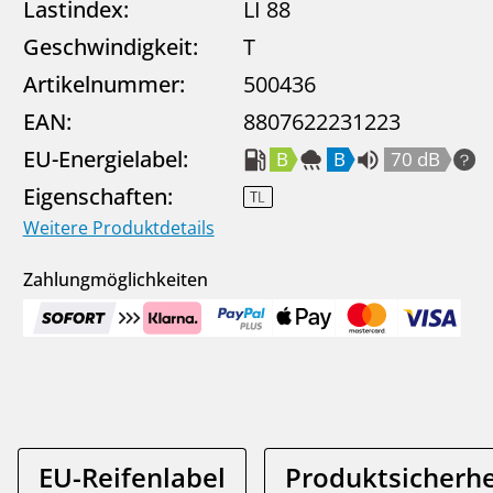
Lastindex:
LI 88
Geschwindigkeit:
T
Artikelnummer:
500436
EAN:
8807622231223
EU-Energielabel:
B
B
70 dB
Eigenschaften:
Weitere Produktdetails
Zahlungmöglichkeiten
EU-Reifenlabel
Produktsicherhe