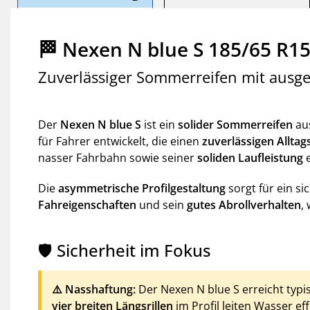
🏁 Nexen N blue S 185/65 R15
Zuverlässiger Sommerreifen mit ausg
Der
Nexen N blue S
ist ein
solider Sommerreifen
aus
für Fahrer entwickelt, die einen
zuverlässigen Alltag
nasser Fahrbahn sowie seiner
soliden Laufleistung
e
Die
asymmetrische Profilgestaltung
sorgt für ein s
Fahreigenschaften
und sein
gutes Abrollverhalten
,
🛡️ Sicherheit im Fokus
⚠️ Nasshaftung:
Der Nexen N blue S erreicht typ
vier breiten Längsrillen
im Profil leiten Wasser e