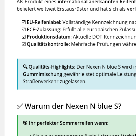
Als Produkt eines
international anerkannten Reifenh
beliefert weltweit Erstausrüster und hat sich als
ver
☑️
EU-Reifenlabel:
Vollständige Kennzeichnung na
☑️
ECE-Zulassung:
Erfüllt alle europäischen Zulas
☑️
Produktionsdatum:
Aktuelle DOT-Kennzeichnun
☑️
Qualitätskontrolle:
Mehrfache Prüfungen währe
🔍 Qualitäts-Highlights:
Der Nexen N blue S wird 
Gummimischung
gewährleistet optimale Leistun
Straßenverkehr zugelassen.
✅ Warum der Nexen N blue S?
🎯 Ihr perfekter Sommerreifen wenn: