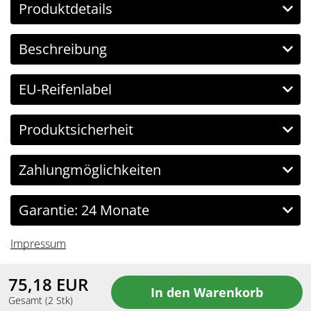
Produktdetails
Beschreibung
EU-Reifenlabel
Produktsicherheit
Zahlungmöglichkeiten
Garantie: 24 Monate
Impressum
75,18
EUR
Gesamt
(
2
Stk)
Copyright Reifenbingo.de © 2026 All Rights Reserved.