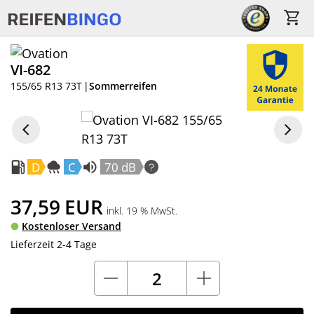
VI-682
155/65 R13 73T
|
Sommerreifen
D
C
70 dB
37,59
EUR
inkl. 19 % MwSt.
Kostenloser Versand
Lieferzeit 2-4 Tage