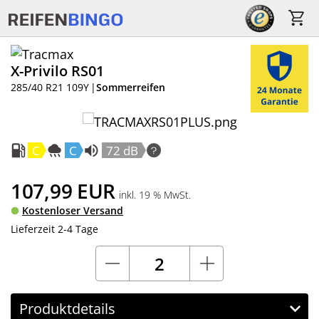
X-Privilo RS01
285/40 R21 109Y
|
Sommerreifen
C
C
72 dB
107,99
EUR
inkl. 19 % MwSt.
Kostenloser Versand
Lieferzeit 2-4 Tage
Produktdetails