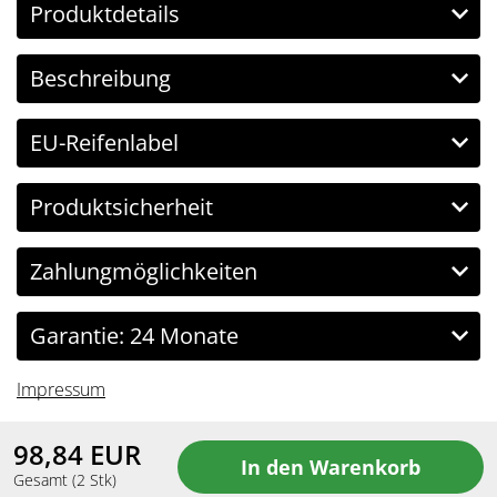
Produktdetails
Beschreibung
EU-Reifenlabel
Produktsicherheit
Zahlungmöglichkeiten
Garantie: 24 Monate
Impressum
98,84
EUR
Gesamt
(
2
Stk)
Copyright Reifenbingo.de © 2026 All Rights Reserved.