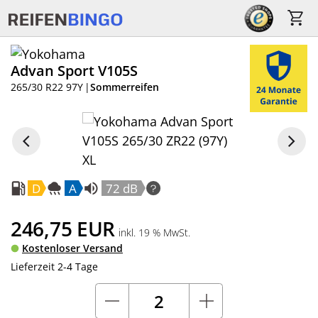
Advan Sport V105S
265/30 R22 97Y
|
Sommerreifen
D
A
72 dB
246,75
EUR
inkl. 19 % MwSt.
Kostenloser Versand
Lieferzeit 2-4 Tage