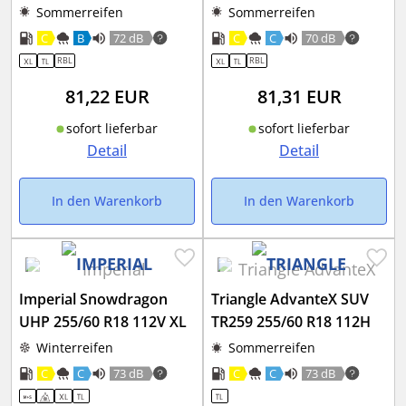
Sommerreifen
Sommerreifen
C
B
72 dB
C
C
70 dB
RBL
RBL
81,22
EUR
81,31
EUR
sofort lieferbar
sofort lieferbar
Detail
Detail
In den Warenkorb
In den Warenkorb
Imperial Snowdragon
Triangle AdvanteX SUV
UHP 255/60 R18 112V XL
TR259 255/60 R18 112H
Winterreifen
Sommerreifen
C
C
73 dB
C
C
73 dB