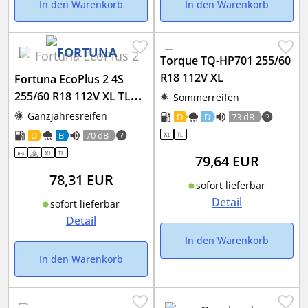
In den Warenkorb
In den Warenkorb
Torque TQ-HP701 255/60
R18 112V XL
Fortuna EcoPlus 2 4S
255/60 R18 112V XL TL
Sommerreifen
3PMSF
Ganzjahresreifen
D
D
73 dB
D
B
70 dB
79,64
EUR
78,31
EUR
sofort lieferbar
Detail
sofort lieferbar
Detail
In den Warenkorb
In den Warenkorb