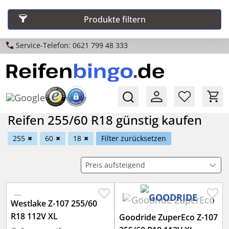
Produkte filtern
Service-Telefon: 0621 799 48 333
Reifen 255/60 R18 günstig kaufen
255
60
18
Filter zurücksetzen
✖
✖
✖
Westlake Z-107 255/60
R18 112V XL
Goodride ZuperEco Z-107