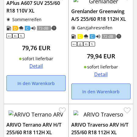
APlus A607 SUV 255/60
R18 110V XL
Grenlander Greenwing
A/S 255/60 R18 112H XL
Sommerreifen
Ganzjahresreifen
D
C
73 dB
C
C
72 dB
79,76
EUR
79,94
EUR
sofort lieferbar
Detail
sofort lieferbar
Detail
In den Warenkorb
In den Warenkorb
ARIVO Terrano ARV H/T
ARIVO Traverso ARV H/T
255/60 R18 112H XL
255/60 R18 112H XL