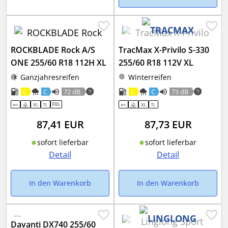
ROCKBLADE Rock A/S
TracMax X-Privilo S-330
ONE 255/60 R18 112H XL
255/60 R18 112V XL
Ganzjahresreifen
Winterreifen
C
C
72 dB
C
C
73 dB
RBL
87,41
EUR
87,73
EUR
sofort lieferbar
sofort lieferbar
Detail
Detail
In den Warenkorb
In den Warenkorb
Davanti DX740 255/60