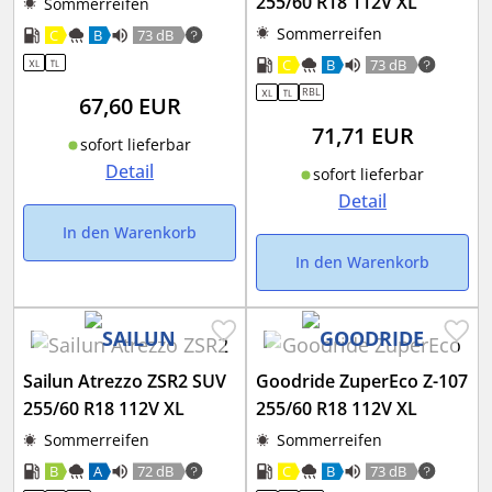
255/60 R18 112V XL
Sommerreifen
Sommerreifen
C
B
73 dB
C
B
73 dB
RBL
67,60
EUR
71,71
EUR
sofort lieferbar
Detail
sofort lieferbar
Detail
In den Warenkorb
In den Warenkorb
Sailun Atrezzo ZSR2 SUV
Goodride ZuperEco Z-107
255/60 R18 112V XL
255/60 R18 112V XL
Sommerreifen
Sommerreifen
B
A
72 dB
C
B
73 dB